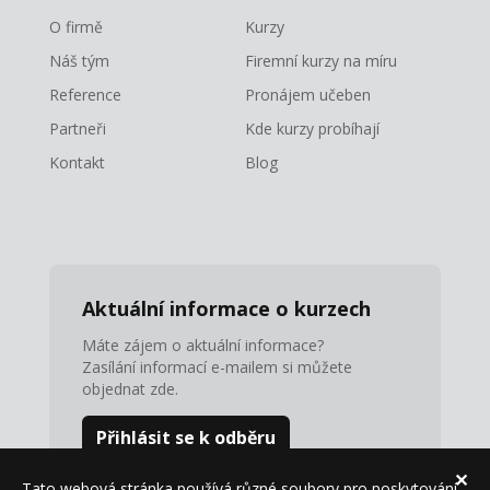
O firmě
Kurzy
Náš tým
Firemní kurzy na míru
Reference
Pronájem učeben
Partneři
Kde kurzy probíhají
Kontakt
Blog
Aktuální informace o kurzech
Máte zájem o aktuální informace?
Zasílání informací e-mailem si můžete
objednat zde.
Přihlásit se k odběru
✕
Tato webová stránka používá různé soubory pro poskytování