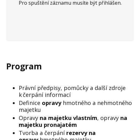
Pro spuštění záznamu musíte být přihlášen.
Program
Právní předpisy, pomůcky a další zdroje
k čerpání informací
Definice
opravy
hmotného a nehmotného
majetku
Opravy
na majetku vlastním
,
opravy
na
majetku pronajatém
Tvorba a čerpání
rezervy na
opravy
hmotného majetku