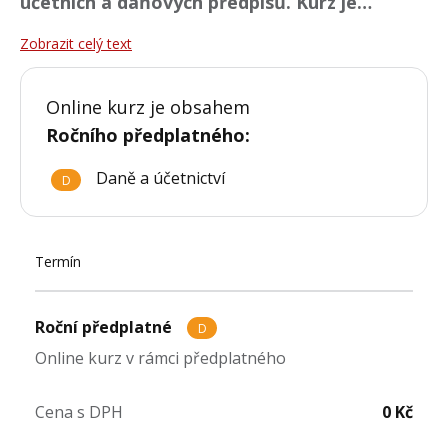
účetních a daňových předpisů. Kurz
je
postaven na maximálním množství
Zobrazit celý text
konkrétních případů a jejich variant
s rozšířeným prostorem pro problematiku
Online kurz je obsahem
různých zásahů na nemovitostech
Ročního předplatného
:
(střešní krytiny, fasády,
liniové
stavby,
vzduchotechnika, podlahové krytiny,
Daně a účetnictví
D
vestavěný nábytek
).
Termín
Roční předplatné
D
Online kurz v rámci předplatného
Cena s DPH
0 Kč