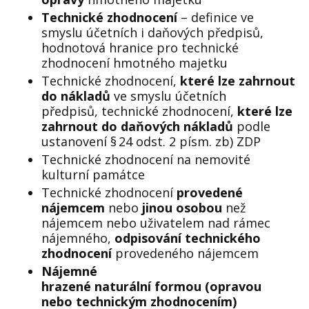
Technické zhodnocení
– definice ve
smyslu účetních i daňových předpisů
,
ho
dnotová hranice pro technické
zhodnocení
hmotn
ého
majetk
u
Technické zhodnocení,
které lze zahrnout
do nákladů
ve smyslu
účetních
předpisů,
technické zhodnocení,
které lze
zahrnout do daňových nákladů
podle
ustanovení §
24 odst. 2 písm.
zb
) ZDP
Technické zhodnocení na nemovité
kulturní památce
Technické zhodnocení
provedené
nájemcem
nebo
jinou osobou
než
nájemcem nebo uživatelem
nad rámec
nájemného,
odpisování technického
zhodnocení
provedeného nájemcem
Nájemné
hrazené
naturální
formou
(
oprav
ou
nebo technickým zhodnocením)