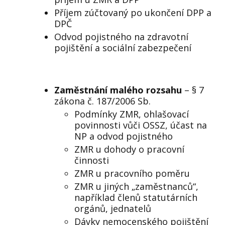
Příjem zúčtovaný po ukončení DPP a
DPČ
Odvod pojistného na zdravotní
pojištění a sociální zabezpečení
Zaměstnání malého rozsahu
– § 7
zákona č. 187/2006 Sb.
Podmínky ZMR, ohlašovací
povinnosti vůči OSSZ, účast na
NP a odvod pojistného
ZMR u dohody o pracovní
činnosti
ZMR u pracovního poměru
ZMR u jiných „zaměstnanců“,
například členů statutárních
orgánů, jednatelů
Dávky nemocenského pojištění