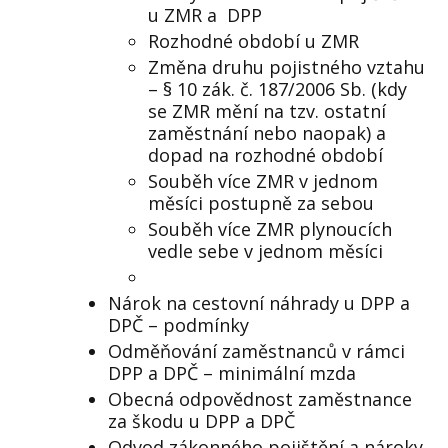
u ZMR a
DPP
Rozhodné období u ZMR
Změna druhu pojistného vztahu
– § 10 zák. č. 187/2006 Sb. (kdy
se ZMR mění na tzv. ostatní
zaměstnání nebo naopak) a
dopad na rozhodné období
Souběh více ZMR v jednom
měsíci postupně za sebou
Souběh více ZMR plynoucích
vedle sebe v jednom měsíci
Nárok na cestovní náhrady u DPP a
DPČ – podmínky
Odměňování zaměstnanců v rámci
DPP a DPČ – minimální mzda
Obecná odpovědnost zaměstnance
za škodu u DPP a DPČ
Odvod zákonného pojištění a nároky