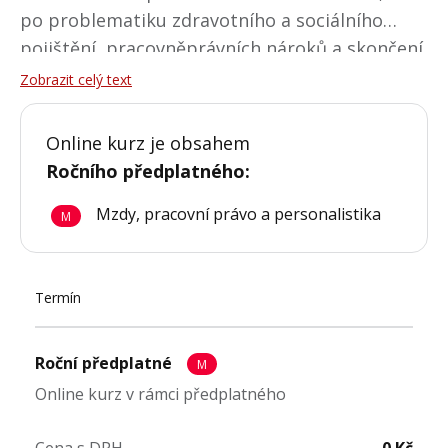
po problematiku zdravotního a sociálního
pojištění, pracovněprávních nároků a skončení
pracovního vztahu. Zaměříme se na aktuální
Zobrazit celý text
právní úpravy, judikaturu i praktické dopady
změn, včetně novinek jako je samorozvrhování
Online kurz je obsahem
pracovní doby, práce na dálku či nové
Ročního předplatného
:
informační povinnosti. Kurz je ideální pro
Mzdy, pracovní právo a personalistika
personalisty, mzdové účetní i zaměstnavatele,
M
kteří chtějí mít přehled o správném postupu
při využívání dohod mimo pracovní poměr.
Termín
Roční předplatné
M
Online kurz v rámci předplatného