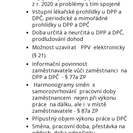
z r. 2020 a problémy s tím spojené
Vstupní lékařské prohlídky u DPP a
DPČ, periodické a mimořádné
prohlídky u DPP a DPČ
Doba určitá a neurčitá u DPP a DPČ,
prodlužování dohod
Možnost uzavírat
PPV
elektronicky
(§ 21).
Informační povinnost
zaměstnavatele vůči zaměstnanci
na
DPP a DPČ
- § 77a ZP
Harmonogramy směn
x
samorozvrhování
pracovní doby
zaměstnancem
nejen při výkonu
práce
na dálku, ale i
v místě
zaměstnavatele - § 87a ZP
Přípustný objem výkonu práce u DPČ
Směna, pracovní doba, přestávka na
oddech, doba odpočinku