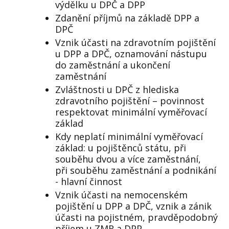
výdělku u DPČ a DPP
Zdanění příjmů na základě DPP a
DPČ
Vznik účasti na zdravotním pojištění
u DPP a DPČ, oznamování nástupu
do zaměstnání a ukončení
zaměstnání
Zvláštnosti u DPČ z hlediska
zdravotního pojištění – povinnost
respektovat minimální vyměřovací
základ
Kdy neplatí minimální vyměřovací
základ: u pojištěnců státu, při
souběhu dvou a více zaměstnání,
při souběhu zaměstnání a podnikání
- hlavní činnost
Vznik účasti na nemocenském
pojištění u DPP a DPČ, vznik a zánik
účasti na pojistném, pravděpodobný
příjem u ZMR a DPP